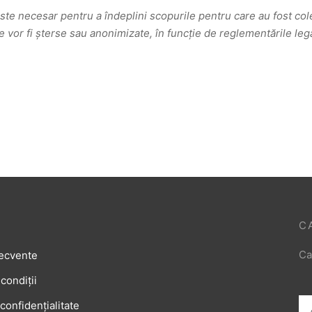
ste necesar pentru a îndeplini scopurile pentru care au fost cole
 vor fi șterse sau anonimizate, în funcție de reglementările leg
C
Ca
recvente
condiții
 confidențialitate