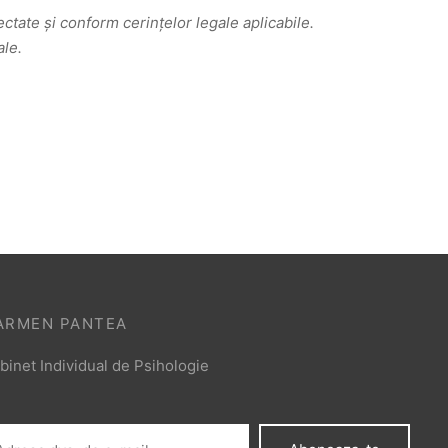
ctate și conform cerințelor legale aplicabile.
ale.
ARMEN PANTEA
binet Individual de Psihologie