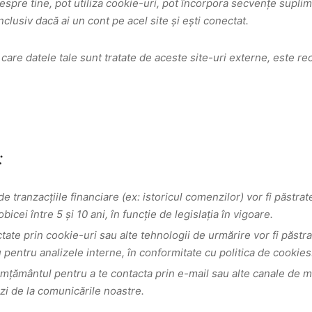
espre tine, pot utiliza cookie-uri, pot încorpora secvențe suplim
nclusiv dacă ai un cont pe acel site și ești conectat.
care datele tale sunt tratate de aceste site-uri externe, este re
:
 de tranzacțiile financiare (ex: istoricul comenzilor) vor fi păst
obicei între 5 și 10 ani, în funcție de legislația în vigoare.
ctate prin cookie-uri sau alte tehnologii de urmărire vor fi păst
 pentru analizele interne, în conformitate cu politica de cookies
imțământul pentru a te contacta prin e-mail sau alte canale de 
zi de la comunicările noastre.