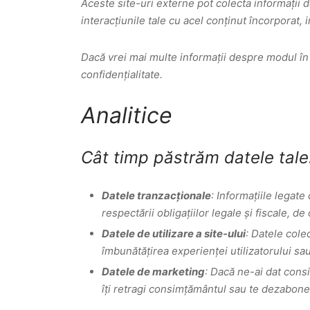
Aceste site-uri externe pot colecta informații d
interacțiunile tale cu acel conținut încorporat, i
Dacă vrei mai multe informații despre modul în 
confidențialitate.
Analitice
Cât timp păstrăm datele tale
Datele tranzacționale
: Informațiile legate
respectării obligațiilor legale și fiscale, de 
Datele de utilizare a site-ului
: Datele cole
îmbunătățirea experienței utilizatorului sau
Datele de marketing
: Dacă ne-ai dat cons
îți retragi consimțământul sau te dezabone