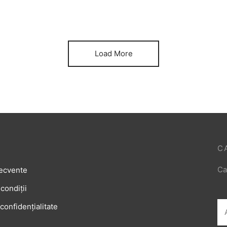
înfrunți frica de necunoscut
Load More
C
Ca
recvente
condiții
 confidențialitate