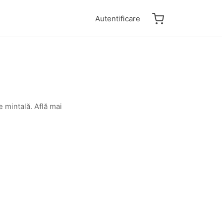
Autentificare
 mintală. Află mai
PSIHOLOGIE
Ce este terapia cognitiv-
comportamentală