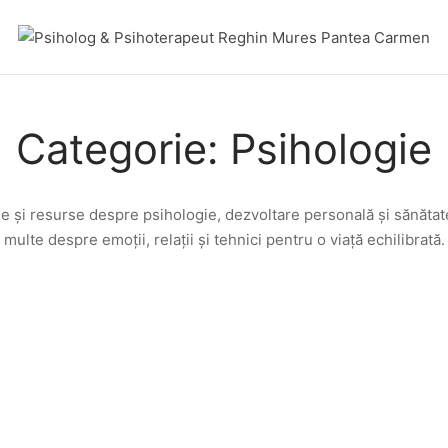
Categorie:
Psihologie
e și resurse despre psihologie, dezvoltare personală și sănătate
multe despre emoții, relații și tehnici pentru o viață echilibrată.
PSIHOLOGIE
Psiholog Reghin
DEZVOLTARE PERSONALĂ
PSIHOLOGIE
Psihologia schimbării: Cum să