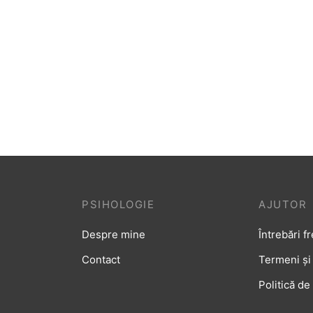
încrederea în sine prin pași mici
PSIHOLOGIE
AJUTOR
Despre mine
Întrebări f
Contact
Termeni și 
Politică de